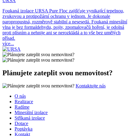
URSA
Foukaná izolace URSA Pure Floc zajišťuje vynikající tepelnou,
zvukovou a protipožární ochranu v jednom. Je dokonale
paropropustná, rozměrově stabilní a nesesedá. Foukaná minerální
vlna je bez formaldehydu, pojiv, zpomalovačů hoření, je odolná
proti plísním a nehnije ani se nerozkládá a to vše bez umělých
přísad.
více...
Plánujete zateplit svou nemovitost?
Kontaktujte nás
O nás
Realizace
Radíme
Minerální izolace
Stříkaná izolace
Dotace
Poptávka
Kontakt