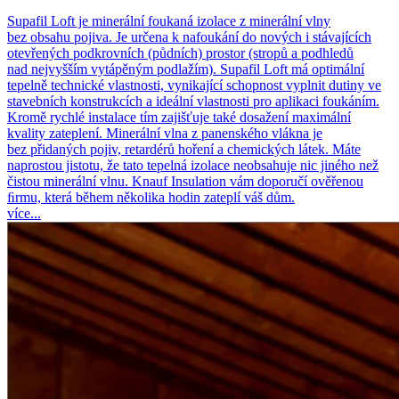
Supafil Loft je minerální foukaná izolace z minerální vlny
bez obsahu pojiva. Je určena k nafoukání do nových i stávajících
otevřených podkrovních (půdních) prostor (stropů a podhledů
nad nejvyšším vytápěným podlažím). Supafil Loft má optimální
tepelně technické vlastnosti, vynikající schopnost vyplnit dutiny ve
stavebních konstrukcích a ideální vlastnosti pro aplikaci foukáním.
Kromě rychlé instalace tím zajišťuje také dosažení maximální
kvality zateplení. Minerální vlna z panenského vlákna je
bez přidaných pojiv, retardérů hoření a chemických látek. Máte
naprostou jistotu, že tato tepelná izolace neobsahuje nic jiného než
čistou minerální vlnu. Knauf Insulation vám doporučí ověřenou
ﬁrmu, která během několika hodin zateplí váš dům.
více...