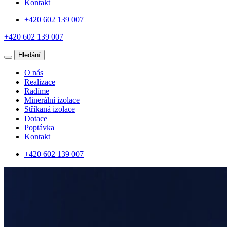
Kontakt
+420 602 139 007
+420 602 139 007
Hledání
O nás
Realizace
Radíme
Minerální izolace
Stříkaná izolace
Dotace
Poptávka
Kontakt
+420 602 139 007