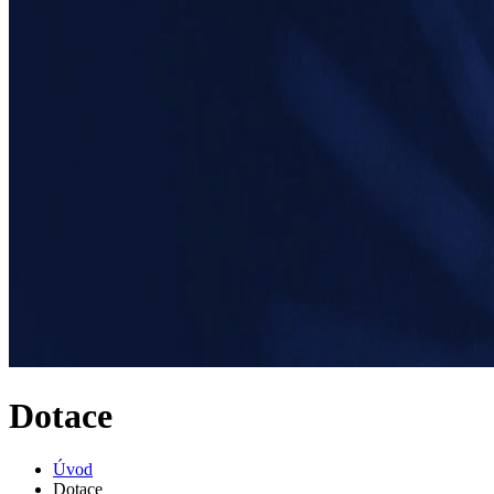
Dotace
Úvod
Dotace