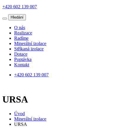
+420 602 139 007
Hledání
O nás
Realizace
Radíme
Minerální izolace
Stříkaná izolace
Dotace
Poptávka
Kontakt
+420 602 139 007
URSA
Úvod
Minerální izolace
URSA