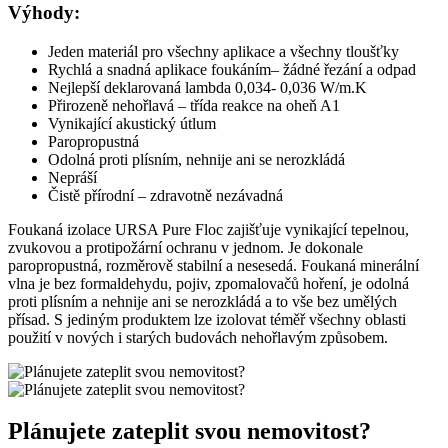
Výhody:
Jeden materiál pro všechny aplikace a všechny tloušťky
Rychlá a snadná aplikace foukáním– žádné řezání a odpad
Nejlepší deklarovaná lambda 0,034- 0,036 W/m.K
Přirozeně nehořlavá – třída reakce na oheň A1
Vynikající akustický útlum
Paropropustná
Odolná proti plísním, nehnije ani se nerozkládá
Nepráší
Čistě přírodní – zdravotně nezávadná
Foukaná izolace URSA Pure Floc zajišťuje vynikající tepelnou,
zvukovou a protipožární ochranu v jednom. Je dokonale
paropropustná, rozměrově stabilní a nesesedá. Foukaná minerální
vlna je bez formaldehydu, pojiv, zpomalovačů hoření, je odolná
proti plísním a nehnije ani se nerozkládá a to vše bez umělých
přísad. S jediným produktem lze izolovat téměř všechny oblasti
použití v nových i starých budovách nehořlavým způsobem.
Plánujete zateplit svou nemovitost?