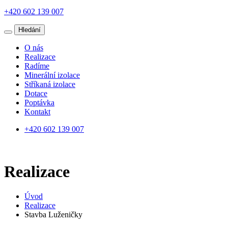
+420 602 139 007
Hledání
O nás
Realizace
Radíme
Minerální izolace
Stříkaná izolace
Dotace
Poptávka
Kontakt
+420 602 139 007
Realizace
Úvod
Realizace
Stavba Luženičky