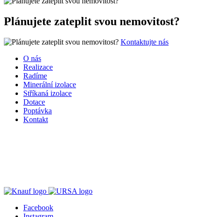
Plánujete zateplit svou nemovitost?
Kontaktujte nás
O nás
Realizace
Radíme
Minerální izolace
Stříkaná izolace
Dotace
Poptávka
Kontakt
Facebook
Instagram