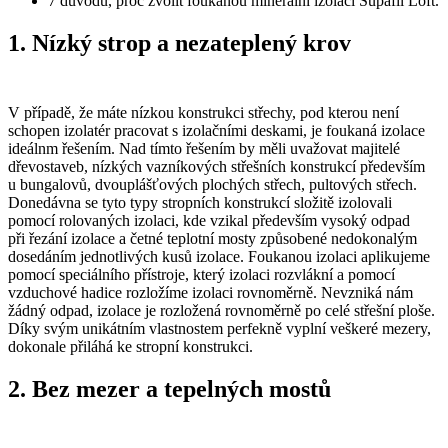
7 důvodů, proč zvolit foukanou minerální izolaci Supafil Loft.
1. Nízký strop a nezateplený krov
V případě, že máte nízkou konstrukci střechy, pod kterou není
schopen izolatér pracovat s izolačními deskami, je foukaná izolace
ideálnm řešením. Nad tímto řešením by měli uvažovat majitelé
dřevostaveb, nízkých vazníkových střešních konstrukcí především
u bungalovů, dvouplášťových plochých střech, pultových střech.
Donedávna se tyto typy stropních konstrukcí složitě izolovali
pomocí rolovaných izolaci, kde vzikal především vysoký odpad
při řezání izolace a četné teplotní mosty způsobené nedokonalým
dosedáním jednotlivých kusů izolace. Foukanou izolaci aplikujeme
pomocí speciálního přístroje, který izolaci rozvlákní a pomocí
vzduchové hadice rozložíme izolaci rovnoměrně. Nevzniká nám
žádný odpad, izolace je rozložená rovnoměrně po celé střešní ploše.
Díky svým unikátním vlastnostem perfekně vyplní veškeré mezery,
dokonale přiláhá ke stropní konstrukci.
2. Bez mezer a tepelných mostů