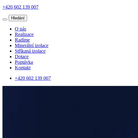
+420 602 139 007
Hledání
O nás
Realizace
Radíme
Minerální izolace
Stříkaná izolace
Dotace
Poptávka
Kontakt
+420 602 139 007