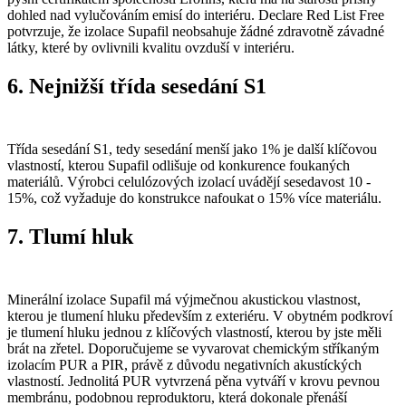
dohled nad vylučováním emisí do interiéru. Declare Red List Free
potvrzuje, že izolace Supafil neobsahuje žádné zdravotně závadné
látky, které by ovlivnili kvalitu ovzduší v interiéru.
6. Nejnižší třída sesedání S1
Třída sesedání S1, tedy sesedání menší jako 1% je další klíčovou
vlastností, kterou Supafil odlišuje od konkurence foukaných
materiálů. Výrobci celulózových izolací uvádějí sesedavost 10 -
15%, což vyžaduje do konstrukce nafoukat o 15% více materiálu.
7. Tlumí hluk
Minerální izolace Supafil má výjmečnou akustickou vlastnost,
kterou je tlumení hluku především z exteriéru. V obytném podkroví
je tlumení hluku jednou z klíčových vlastností, kterou by jste měli
brát na zřetel. Doporučujeme se vyvarovat chemickým stříkaným
izolacím PUR a PIR, právě z důvodu negativních akustíckých
vlastností. Jednolitá PUR vytvrzená pěna vytváří v krovu pevnou
membránu, podobnou reproduktoru, která dokonale přenáší