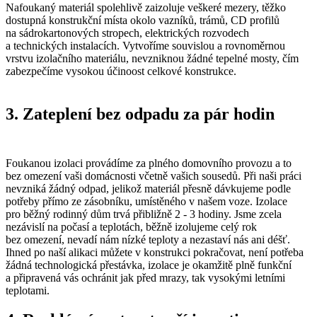
Nafoukaný materiál spolehlivě zaizoluje veškeré mezery, těžko
dostupná konstrukční místa okolo vazníků, trámů, CD profilů
na sádrokartonových stropech, elektrických rozvodech
a technických instalacích. Vytvoříme souvislou a rovnoměrnou
vrstvu izolačního materiálu, nevzniknou žádné tepelné mosty, čím
zabezpečíme vysokou účinoost celkové konstrukce.
3. Zateplení bez odpadu za pár hodin
Foukanou izolaci provádíme za plného domovního provozu a to
bez omezení vaši domácnosti včetně vašich sousedů. Při naši práci
nevzniká žádný odpad, jelikož materiál přesně dávkujeme podle
potřeby přímo ze zásobníku, umístěného v našem voze. Izolace
pro běžný rodinný dům trvá přibližně 2 - 3 hodiny. Jsme zcela
nezávislí na počasí a teplotách, běžně izolujeme celý rok
bez omezení, nevadí nám nízké teploty a nezastaví nás ani déšť.
Ihned po naší alikaci můžete v konstrukci pokračovat, není potřeba
žádná technologická přestávka, izolace je okamžitě plně funkční
a připravená vás ochránit jak před mrazy, tak vysokými letními
teplotami.